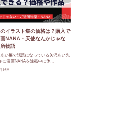
いのイラスト集の価格は？購入で
画NANA・天使なんかじゃな
近所物語
沢あい展で話題になっている矢沢あい先
9年に漫画NANAを連載中に休...
0月16日