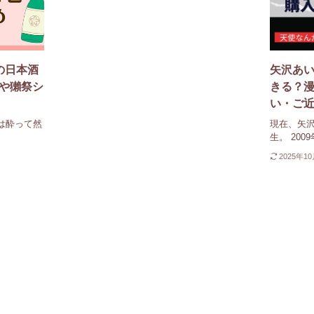
の日本酒
矢沢あ
や獺祭シ
きる？漫
い・ご
は酔って然
現在、矢
生。 200
2025年1