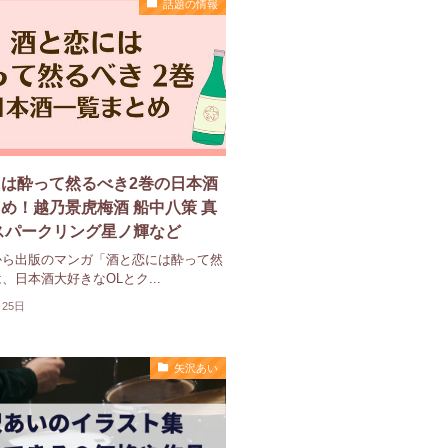
話題の情報
は酔って然るべき2巻の日本酒
め！越乃景虎梅酒 船中八策 真
スパークリング星ノ輝など
から出版のマンガ「酒と恋には酔って然
、日本酒大好きなOLとク...
月25日
矢沢あい