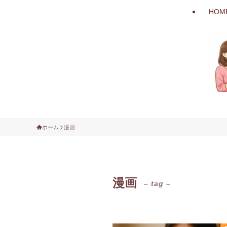
HOM
ホーム
漫画
漫画
– tag –