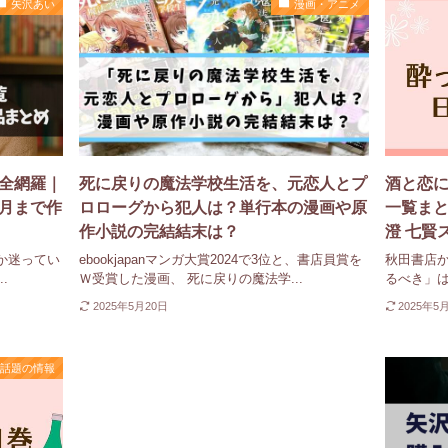
矢沢あい
漫画・アニメ
全網羅｜
死に戻りの魔法学校生活を、元恋人とプ
酒と恋に
の月まで作
ロローグから犯人は？単行本の漫画や原
一覧まと
作小説の完結結末は？
澄 七賢
か迷ってい
ebookjapanマンガ大賞2024で3位と、書店員賞を
秋田書店
.
Ｗ受賞した漫画、 死に戻りの魔法学...
るべき」は
2025年5月20日
2025年5
話題の情報