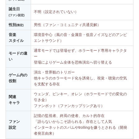
誕生日
不明（設定されていない）
(ファン設定)
性別
男性（ファン・コミュニティ共通見解）
(推定)
音楽
環境音中心（風の音・金属音・低音ノイズなどのアンビ
スタイル
エントサウンド）
通常モードでは登場せず、ホラーモード専用キャラクタ
モードの違
ー
い
登場によりゲーム全体を恐怖演出へ切り替える
演出・世界観のトリガー
ゲーム内の
他キャラのホラーモード化を誘発し、視覚・聴覚の空気
役割
を支配する存在
ウェンダ、ピンキー、オレン（ホラーモードでの変化の
関連
引き金）
キャラ
ファンボット（ファンカップリングあり）
記憶の監視者、終焉の使者、カルト的存在
ファン
「語らないからこそ語られる」存在として人気
設定
インターネットのスパムやtrollingを嫌うとされる（開発
者発言由来）