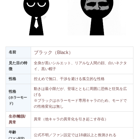
ブラック（Black）
名前
見た目の特
全身が黒いシルエット、リアルな人間の顔、白いネクタ
徴
イ、黒い帽子
性格
控えめで無口、干渉を避ける孤立的な性格
動きは最小限だが、登場とともに周囲に恐怖と狂気を広
性格
げる
(ホラーモー
※ブラックはホラーモード専用キャラのため、モードで
ド)
の性格変化は無し
生存/離脱/
異常（他キャラの異常化を引き起こす存在）
異常
年齢
公式不明／ファン設定では18歳以上と推測される
(ファン設定)